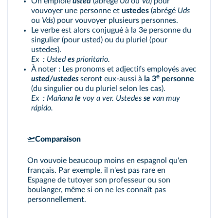
On emploie
usted
(abrégé
Ud
ou
Vd
) pour
vouvoyer une personne et
ustedes
(abrégé
Uds
ou
Vds
) pour vouvoyer plusieurs personnes.
Le verbe est alors conjugué à la 3e personne du
singulier (pour usted) ou du pluriel (pour
ustedes).
Ex : Usted
es
prioritario.
À noter : Les pronoms et adjectifs employés avec
e
usted/ustedes
seront eux-aussi à
la 3
personne
(du singulier ou du pluriel selon les cas).
Ex : Mañana
le
voy a ver. Ustedes
se
van muy
rápido.
Comparaison
On vouvoie beaucoup moins en espagnol qu'en
français. Par exemple, il n'est pas rare en
Espagne de tutoyer son professeur ou son
boulanger, même si on ne les connaît pas
personnellement.