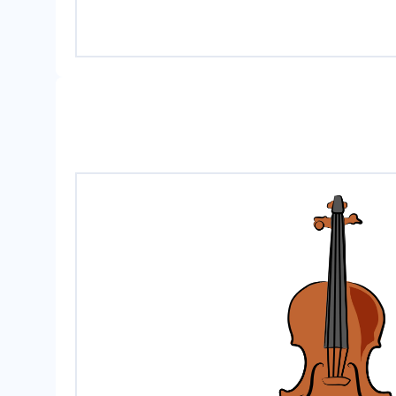
un viol
ín