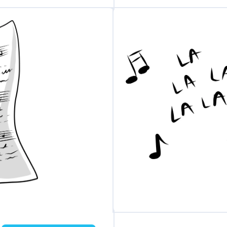
un estri
bi
llo