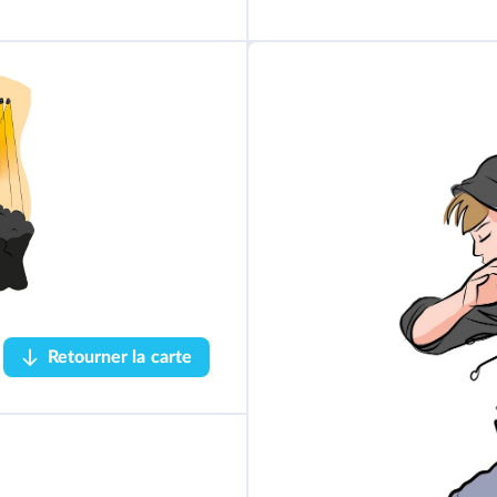
un baila
rín
Retourner la carte
Retourner la carte