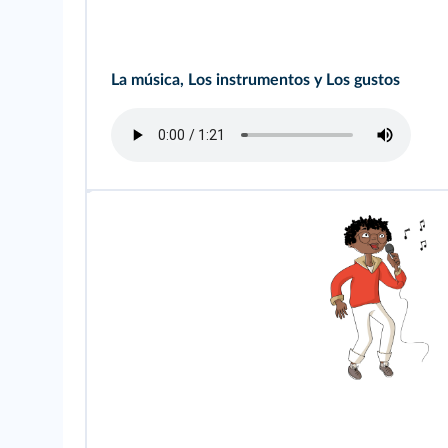
La música, Los instrumentos y Los gustos
un can
tan
te