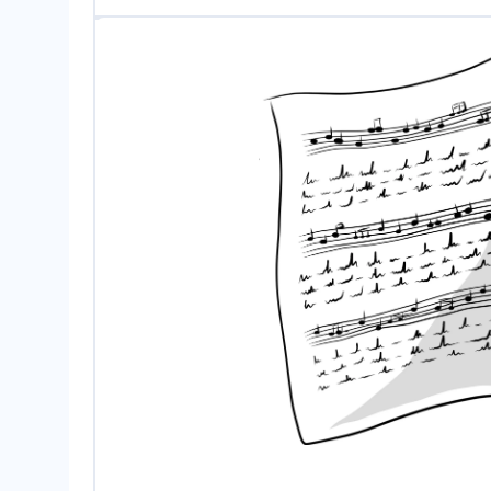
la
le
tra