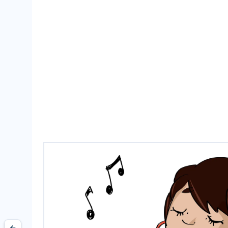
can
tar