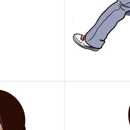
to
car
un instru
ment
o