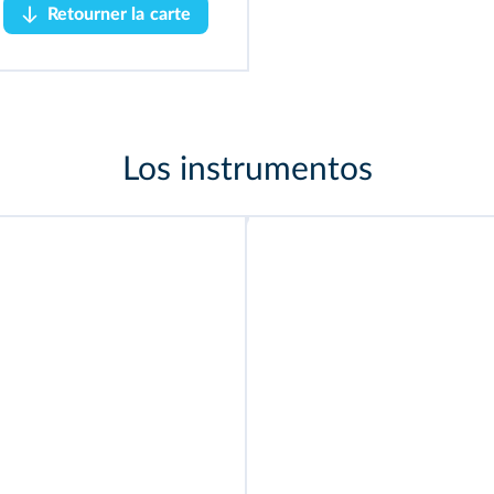
Retourner la carte
Retourner la carte
Los instrumentos
una
fla
uta