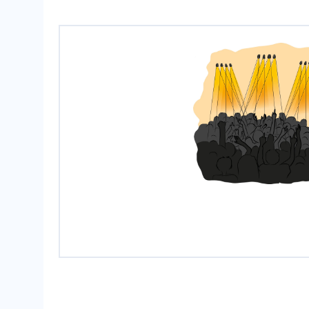
un con
cier
to