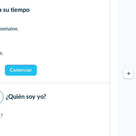
a su tiempo
a semaine.
e.
Comenzar
¿Quién soy yo?
 ?