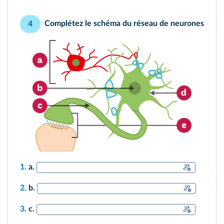
Complétez le schéma du réseau de neurones
4
1.
a.
2.
b.
3.
c.