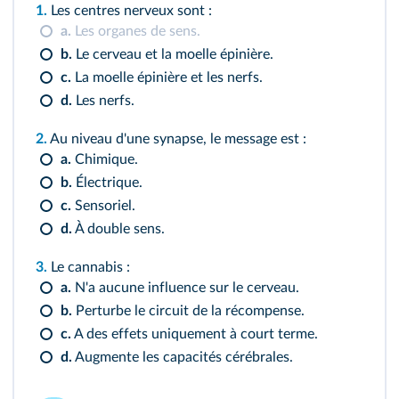
1.
Les centres nerveux sont :
a.
Les organes de sens.
b.
Le cerveau et la moelle épinière.
c.
La moelle épinière et les nerfs.
d.
Les nerfs.
2.
Au niveau d'une synapse, le message est :
a.
Chimique.
b.
Électrique.
c.
Sensoriel.
d.
À double sens.
3.
Le cannabis :
a.
N'a aucune influence sur le cerveau.
b.
Perturbe le circuit de la récompense.
c.
A des effets uniquement à court terme.
d.
Augmente les capacités cérébrales.