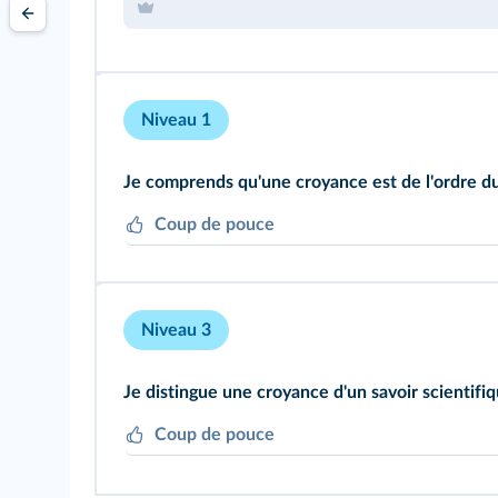
Niveau 1
Je comprends qu'une croyance est de l'ordre du
Coup de pouce
Indiquez, pour chacun des termes à définir, s'i
privée ou publique.
Niveau 3
Je distingue une croyance d'un savoir scientifiq
Coup de pouce
Relevez, dans le texte, les adjectifs qualifiant