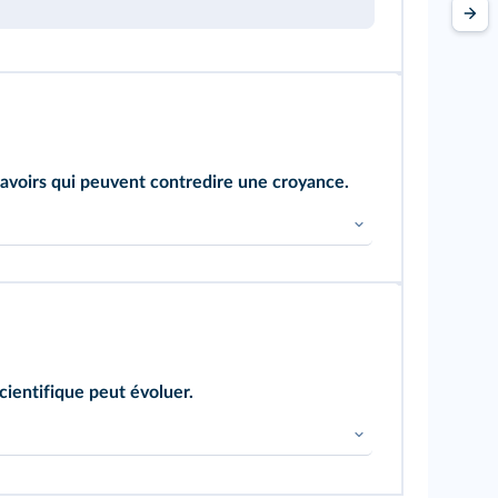
savoirs qui peuvent contredire une croyance.
dans le texte qui suggèrent qu'une croyance
peuvent être contradictoires.
cientifique peut évoluer.
ruit un savoir scientifique.