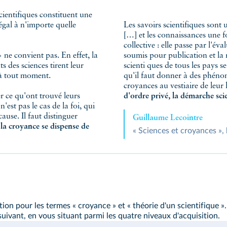
cientifiques constituent une
égal à n'importe quelle
Les savoirs scientifiques sont 
[…] et les connaissances une fo
collective : elle passe par l'éva
 ne convient pas. En effet, la
soumis pour publication et la 
ts des sciences tirent leur
scienti ques de tous les pays s
e à tout moment.
qu'il faut donner à des phénom
croyances au vestiaire de leur 
ier ce qu'ont trouvé leurs
d'ordre privé, la démarche scien
est pas le cas de la foi, qui
cause. Il faut distinguer
Guillaume Lecointre
 ; la croyance se dispense de
« Sciences et croyances »,
ion pour les termes « croyance » et « théorie d'un scientifique ».
ivant, en vous situant parmi les quatre niveaux d'acquisition.