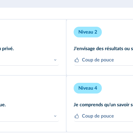
Niveau 2
 privé.
J'envisage des résultats ou 
Coup de pouce
ls font partie de la sphère
Relevez des informations 
et un savoir scientifique 
Niveau 4
ue.
Je comprends qu'un savoir s
Coup de pouce
 la croyance et ceux
Précisez comment se const