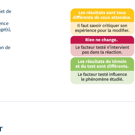
jet de
rence
ge(s),
on de
r