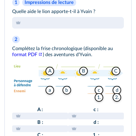
1
Impressions de lecture
Quelle aide le lion apporte-t-il à Yvain ?
2
Complétez la frise chronologique (disponible au
format PDF
) des aventures d'Yvain.
A
B
C
a
b
c
d
1.
2.
A :
c :
B :
d :
C :
1. :