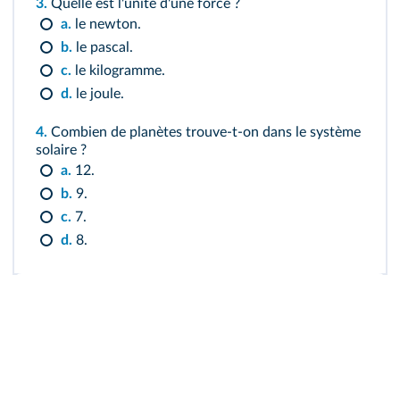
3.
Quelle est l'unité d'une force ?
a.
le newton.
b.
le pascal.
c.
le kilogramme.
d.
le joule.
4.
Combien de planètes trouve-t-on dans le système
solaire ?
a.
12.
b.
9.
c.
7.
d.
8.