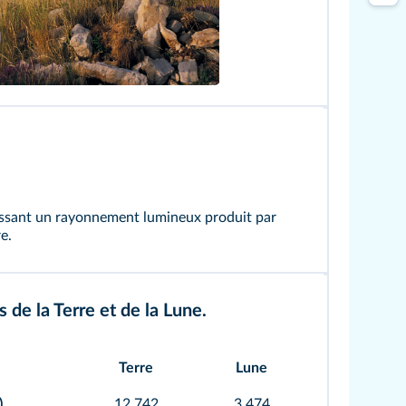
att/Photononstop
issant un rayonnement lumineux produit par
e.
 de la Terre et de la Lune.
Terre
Lune
)
12 742
3 474