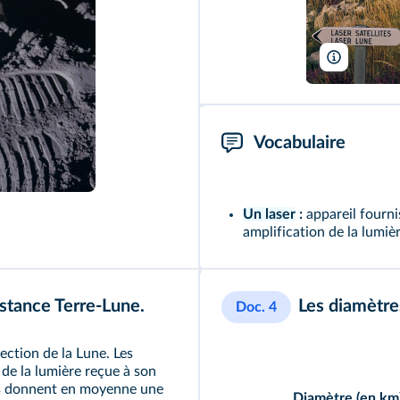
J-C.&D. Pr
Vocabulaire
Un laser
:
appareil fourn
amplification de la lumièr
istance Terre-Lune.
Les diamètres
Doc. 4
rection de la Lune. Les
 de la lumière reçue à son
is donnent en moyenne une
Diamètre (en km