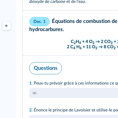
dioxyde de carbone et de l'eau.
Équations de combustion de
Doc. 1
hydrocarbures.
C
H
+ 4 O
→ 2 CO
+ 
2
4
2
2
2 C
H
+ 11 O
→ 8 CO
+
4
6
2
2
Questions
1.
Peux-tu prévoir grâce à ces informations ce 
2.
Énonce le principe de Lavoisier et utilise-le p