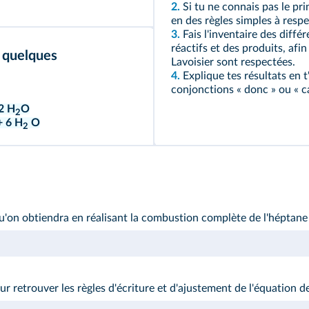
2.
Si tu ne connais pas le pri
en des règles simples à respe
3.
Fais l'inventaire des diff
réactifs et des produits, afin
 quelques
Lavoisier sont respectées.
4.
Explique tes résultats en t
conjonctions « donc » ou « ca
2 H
O
2
 6 H
O
2
qu'on obtiendra en réalisant la combustion complète de l'hépta
our retrouver les règles d'écriture et d'ajustement de l'équation