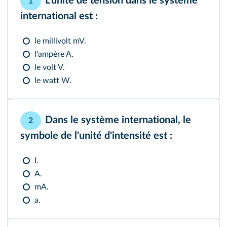
L'unité de tension dans le système
1
international est :
le millivolt mV.
l'ampère A.
le volt V.
le watt W.
Dans le système international, le
2
symbole de l'unité d'intensité est :
I.
A.
mA.
a.