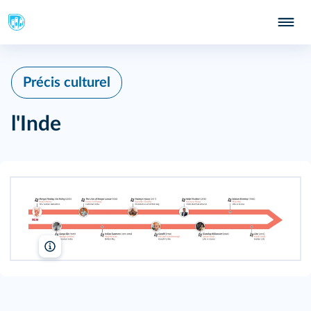
Précis culturel
l'Inde
Lelivrescolaire.fr