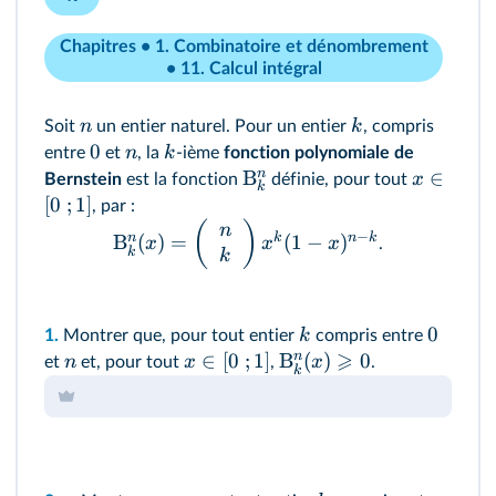
Chapitres • 1. Combinatoire et dénombrement
• 11. Calcul intégral
n
k
Soit
un entier naturel. Pour un entier
, compris
0
n
k
entre
et
, la
‑ième
fonction polynomiale de
n
B
∈
x
Bernstein
est la fonction
définie, pour tout
k
[
0
;
1
]
, par :
(
)
n
−
n
k
n
k
B
(
)
=
(
1
−
)
x
x
x
.
k
k
0
k
1.
Montrer que, pour tout entier
compris entre
⩾
n
∈
[
0
;
1
]
B
(
)
0
n
x
x
et
et, pour tout
,
.
k