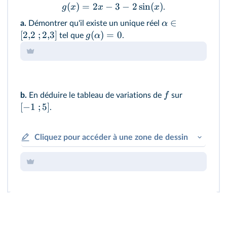
(
)
=
2
−
3
−
2
sin
(
)
g
x
x
x
.
∈
α
a.
Démontrer qu'il existe un unique réel
[
2
,
2
;
2
,
3
]
(
)
=
0
g
α
tel que
.
f
b.
En déduire le tableau de variations de
sur
[
−
1
;
5
]
.
Cliquez pour accéder à une zone de dessin