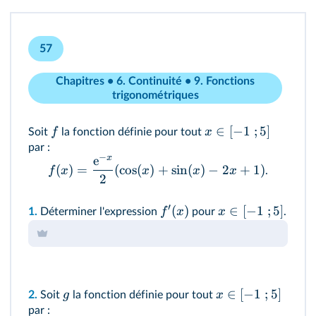
57
Chapitres • 6. Continuité • 9. Fonctions
trigonométriques
∈
[
−
1
;
5
]
f
x
Soit
la fonction définie pour tout
par :
−
x
e
(
)
=
(
cos
(
)
+
sin
(
)
−
2
+
1
)
f
x
x
x
x
.
2
′
(
)
∈
[
−
1
;
5
]
f
x
x
1.
Déterminer l'expression
pour
.
∈
[
−
1
;
5
]
g
x
2.
Soit
la fonction définie pour tout
par :