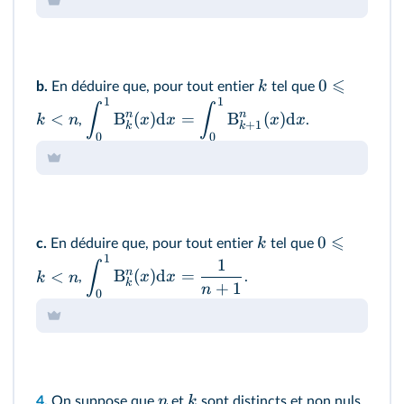
⩽
0
k
b.
En déduire que, pour tout entier
tel que
1
1
∫
∫
n
n
<
B
(
)
d
=
B
(
)
d
k
n
x
x
x
x
,
.
+
1
k
k
0
0
⩽
0
k
c.
En déduire que, pour tout entier
tel que
1
1
∫
n
<
B
(
)
d
=
k
n
x
x
,
.
k
+
1
n
0
n
k
4.
On suppose que
et
sont distincts et non nuls.