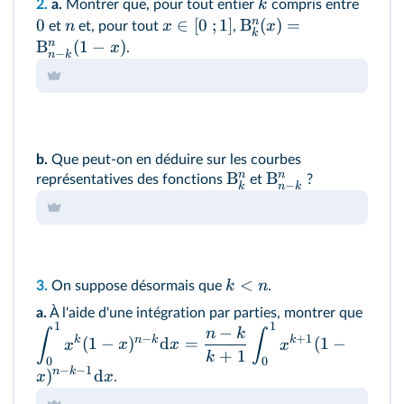
k
2.
a.
Montrer que, pour tout entier
compris entre
n
0
∈
[
0
;
1
]
B
(
)
=
n
x
x
et
et, pour tout
,
k
n
B
(
1
−
)
x
.
−
n
k
b.
Que peut‑on en déduire sur les courbes
n
n
B
B
représentatives des fonctions
et
?
−
k
n
k
<
k
n
3.
On suppose désormais que
.
a.
À l'aide d'une intégration par parties, montrer que
1
1
−
n
k
∫
∫
−
+
1
k
n
k
k
(
1
−
)
d
=
(
1
−
x
x
x
x
+
1
k
0
0
−
−
1
n
k
)
d
x
x
.