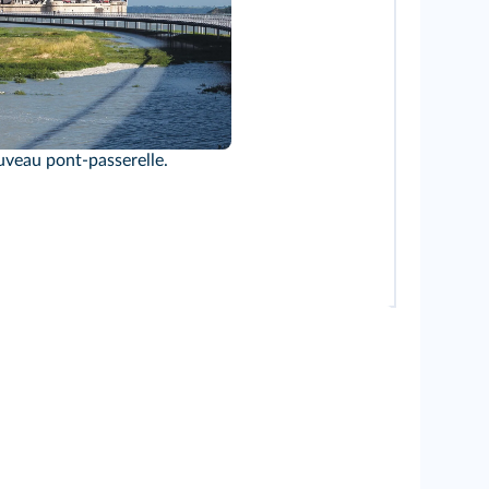
er/Wikimedia
uveau pont-passerelle.