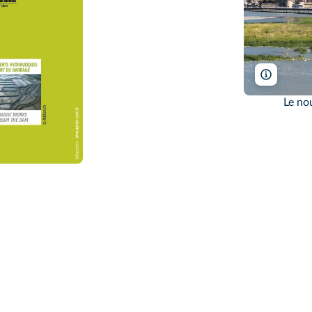
P. Larch
Le no
nt-Michel/Agence Aprim