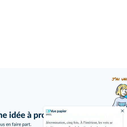
j'ai un
Vue papier
ne idée à proposer ?
us en faire part.