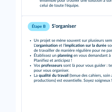
ensemble pour trouver une solution à so
celui de toute l'équipe.
S'organiser
Étape B
Un projet se mène souvent sur plusieurs sema
L'
organisation
et l'
implication sur la durée
son
de travailler de manière régulière pour ne pa
Établissez un
planning
en vous demandant à c
Planifiez et anticipez !
Vos
professeurs
sont là pour vous guider : t
pour vous organiser.
La
qualité du travail
(tenue des cahiers, soin
productions) est essentielle. Soyez soigneux 