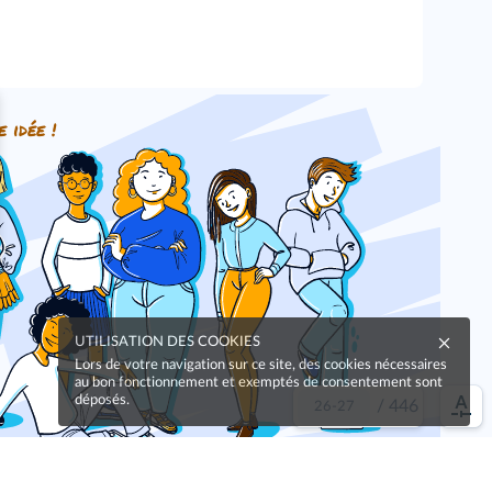
e idée !
UTILISATION DES COOKIES
Lors de votre navigation sur ce site, des cookies nécessaires
au bon fonctionnement et exemptés de consentement sont
déposés.
/
446
Oups, une coquille