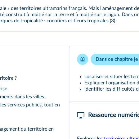
le » des territoires ultramarins français. Mais l'aménagement de c
 été construit à moitié sur la terre et à moitié sur le lagon. Dans
ques de tropicalité : cocotiers et fleurs tropicales (3).
Dans ce chapitre je 
Localiser et situer les ter
itoire ?
Expliquer l'organisation d
ise.
Identifier les difficultés
ments dans les villes.
des services publics, tout en
Ressource numéri
nagement du territoire en
Explorez
les territoires ultr