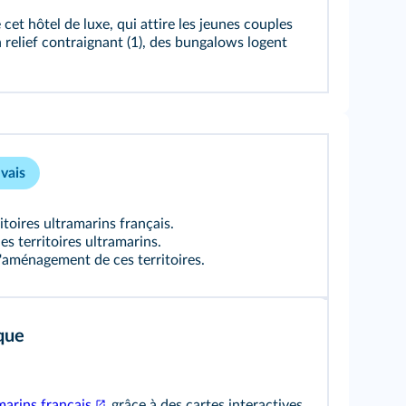
et hôtel de luxe, qui attire les jeunes couples
 un relief contraignant (1), des bungalows logent
vais
ritoires ultramarins français.
es territoires ultramarins.
 d'aménagement de ces territoires.
que
amarins français
grâce à des cartes interactives