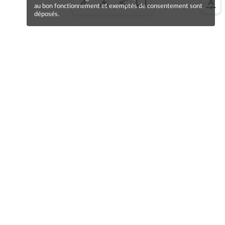
au bon fonctionnement et exemptés de consentement sont
déposés.
Une erreur sur la page ?
Une idée à proposer ?
Nos manuels sont collaboratifs, n'hésitez pas à
nous en faire part.
Je contribue !