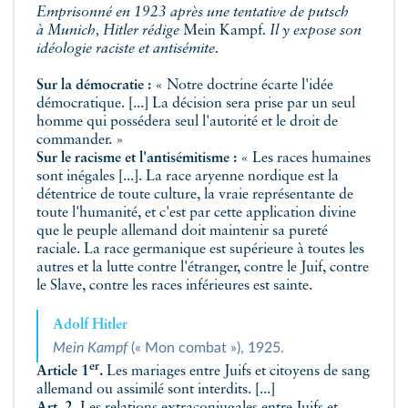
Emprisonné en 1923 après une tentative de putsch
à Munich, Hitler rédige
Mein Kampf
. Il y expose son
idéologie raciste et antisémite.
Sur la démocratie :
« Notre doctrine écarte l'idée
démocratique. [...] La décision sera prise par un seul
homme qui possédera seul l'autorité et le droit de
commander. »
Sur le racisme et l'antisémitisme :
« Les races humaines
sont inégales [...].
La race aryenne
nordique est la
détentrice de toute culture, la vraie représentante de
toute l'humanité, et c'est par cette application divine
que le peuple allemand doit maintenir sa
pureté
raciale
. La race germanique est supérieure à toutes les
autres et la lutte contre l'étranger, contre le Juif, contre
le Slave, contre
les races inférieures
est sainte.
Adolf Hitler
Mein Kampf
(« Mon combat »), 1925.
er
Article 1
.
Les mariages entre Juifs et
citoyens de sang
allemand
ou assimilé sont interdits. [...]