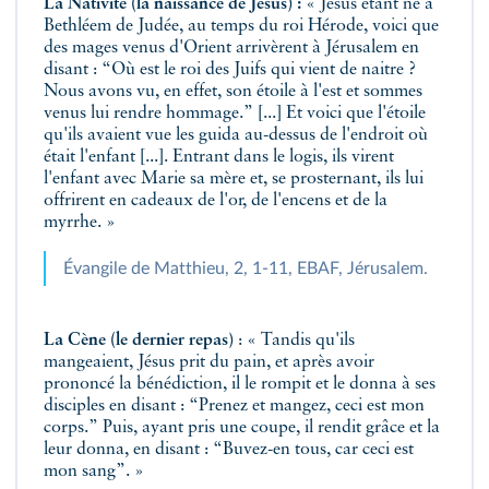
La Nativité (la naissance de Jésus) :
« Jésus étant né à
Bethléem de Judée, au temps du roi Hérode, voici que
des mages venus d'Orient arrivèrent à Jérusalem en
disant : “Où est le roi des Juifs qui vient de naitre ?
Nous avons vu, en effet, son étoile à l'est et sommes
venus lui rendre hommage.” [...] Et voici que l'étoile
qu'ils avaient vue les guida au-dessus de l'endroit où
était l'enfant [...]. Entrant dans le logis, ils virent
l'enfant avec Marie sa mère et, se prosternant, ils lui
offrirent en cadeaux de l'or, de l'encens et de la
myrrhe. »
Évangile de Matthieu, 2, 1-11, EBAF, Jérusalem.
La Cène (le dernier repas)
: « Tandis qu'ils
mangeaient, Jésus prit du pain, et après avoir
prononcé la bénédiction, il le rompit et le donna à ses
disciples en disant : “Prenez et mangez, ceci est mon
corps.” Puis, ayant pris une coupe, il rendit grâce et la
leur donna, en disant : “Buvez-en tous, car ceci est
mon sang”. »