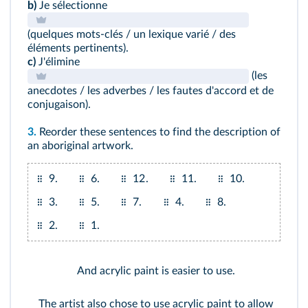
b)
Je sélectionne
(quelques mots-clés / un lexique varié / des
éléments pertinents).
c)
J'élimine
(les
anecdotes / les adverbes / les fautes d'accord et de
conjugaison).
3.
Reorder these sentences to find the description of
an aboriginal artwork.
9.
6.
12.
11.
10.
3.
5.
7.
4.
8.
2.
1.
And acrylic paint is easier to use.
The artist also chose to use acrylic paint to allow