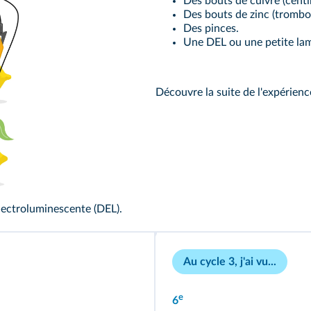
Des bouts de cuivre (centi
Des bouts de zinc (trombo
Des pinces.
Une DEL ou une petite la
Découvre la suite de l'expérien
électroluminescente (DEL).
Au cycle 3, j'ai vu...
e
6