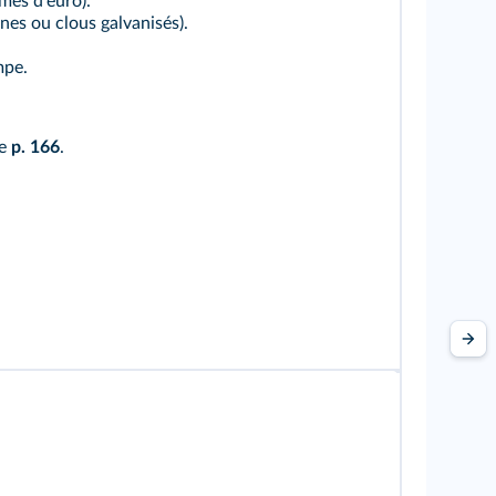
mes d'euro).
nes ou clous galvanisés).
mpe.
ce
p. 166
.