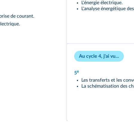
L'énergie électrique.
L'analyse énergétique des 
prise de courant.
électrique.
Au cycle 4, j'ai vu...
e
5
Les transferts et les conv
La schématisation des cha