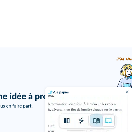
j'ai un
Vue papier
ne idée à proposer ?
us en faire part.