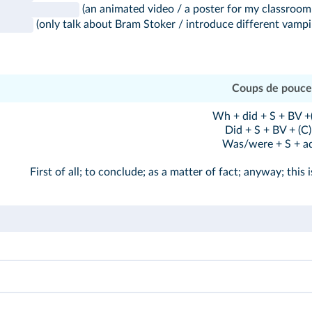
(an animated video / a poster for my classroom 
(only talk about Bram Stoker / introduce different vampir
Coups de pouce
Wh + did + S + BV +(
Did + S + BV + (C)
Was/were + S + ad
First of all; to conclude; as a matter of fact; anyway; this 