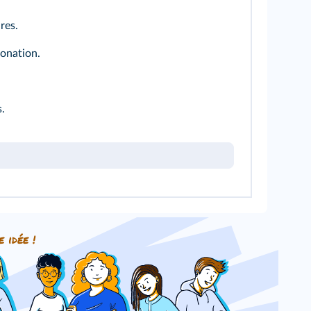
res.
tonation.
s.
e idée !