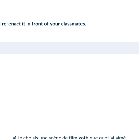
e-enact it in front of your classmates.
a)
Je choisis une scène de film gothique que j'ai aimé.