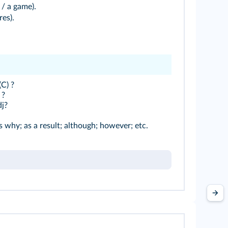
/ a game).
es).
C) ?
 ?
j?
is why; as a result; although; however; etc.