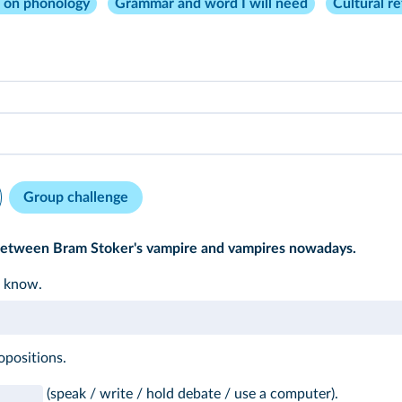
s on phonology
Grammar and word I will need
Cultural r
Group challenge
s between Bram Stoker's vampire and vampires nowadays.
u know.
opositions.
(speak / write / hold debate / use a computer).