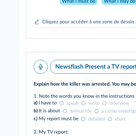
What I must do
What I may do
Cliquez pour accéder à une zone de dessin
Newsflash Present a TV report 
Explain how the killer was arrested. You may be
1.
Note the words you know in the instructions 
a)
I have to
speak
write
interview
b)
It is about
animal life
a crime investig
c)
My report must be
detailed
short
2.
My TV report: