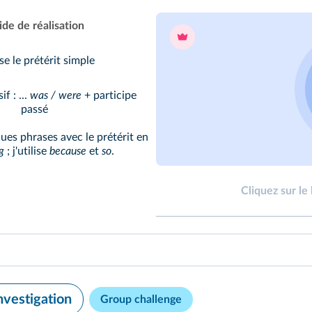
de de réalisation
ise le prétérit simple
if : ...
was / were
+ participe
passé
ues phrases avec le prétérit en
g
; j'utilise
because
et
so
.
Cliquez sur le
investigation
Group challenge