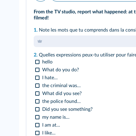
From the TV studio, report what happened: at the 
filmed!
1.
Note les mots que tu comprends dans la cons
2.
Quelles expressions peux-tu utiliser pour fair
hello
What do you do?
I hate...
the criminal was...
What did you see?
the police found...
Did you see something?
my name is...
I am at...
I like...