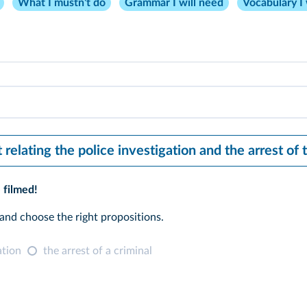
What I mustn't do
Grammar I will need
Vocabulary I 
relating the police investigation and the arrest of
 filmed!
and choose the right propositions.
ation
the arrest of a criminal