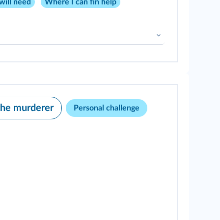
will need
Where I can fin help
 the murderer
Personal challenge