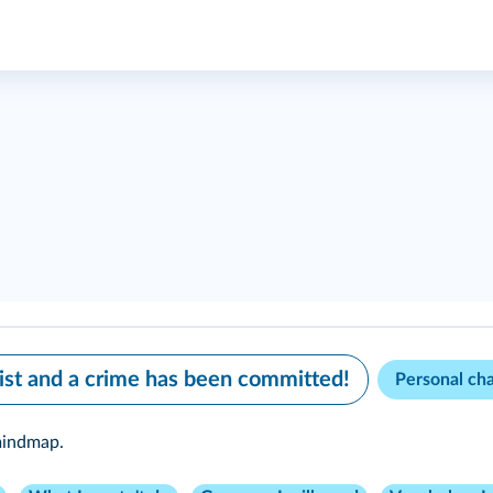
list and a crime has been committed!
Personal ch
mindmap.