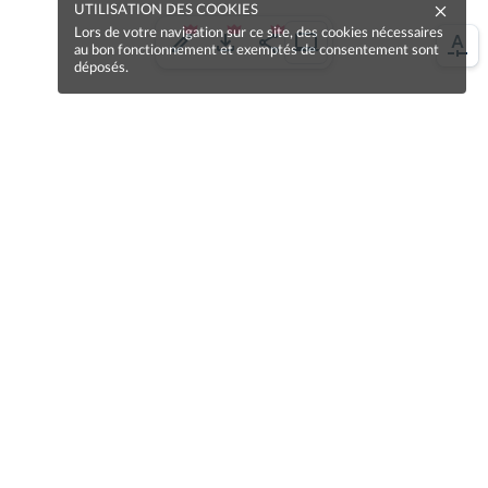
UTILISATION DES COOKIES
Lors de votre navigation sur ce site, des cookies nécessaires
au bon fonctionnement et exemptés de consentement sont
déposés.
Une erreur sur la page ?
Une idée à proposer ?
Nos manuels sont collaboratifs, n'hésitez pas à
nous en faire part.
Je contribue !