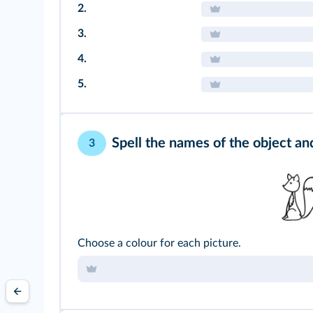
2.
3.
4.
5.
Spell the names of the object an
3
Choose a colour for each picture.