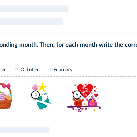
ponding month. Then, for each month write the cor
ber
October
February
4
5