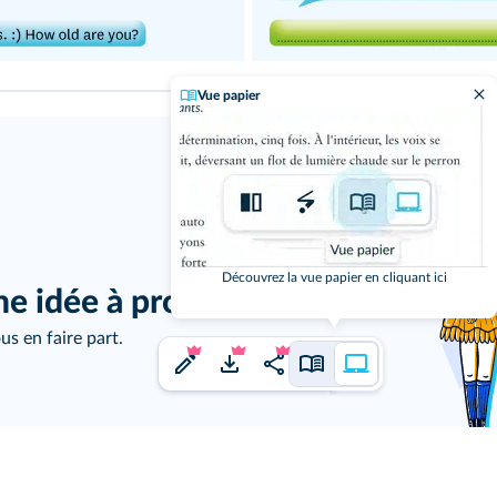
Vue papier
j'ai un
Découvrez la vue papier en cliquant ici
ne idée à proposer ?
us en faire part.