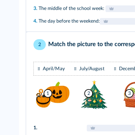
3.
The middle of the school week:
4.
The day before the weekend:
Match the picture to the corres
2
April/May
July/August
Decem
1
2
3
1.