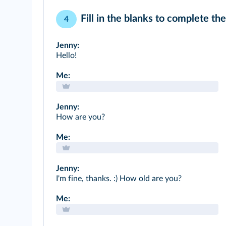
Fill in the blanks to complete t
4
Jenny:
Hello!
Me:
Jenny:
How are you?
Me:
Jenny:
I'm fine, thanks. :) How old are you?
Me: