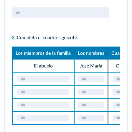
2.
Completa el cuadro siguiente.
Los miembros de la familia
Los nombres
Cualidad
El abuelo
Jose María
Ordena