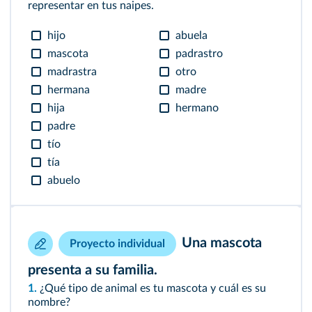
representar en tus naipes.
hijo
abuela
mascota
padrastro
madrastra
otro
hermana
madre
hija
hermano
padre
tío
tía
abuelo
Una mascota
Proyecto individual
presenta a su familia.
1.
¿Qué tipo de animal es tu mascota y cuál es su
nombre?