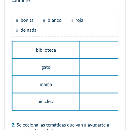
cantante.
bonita
blanco
roja
de nada
biblioteca
gato
mamá
bicicleta
2.
Selecciona las temáticas que van a ayudarte a