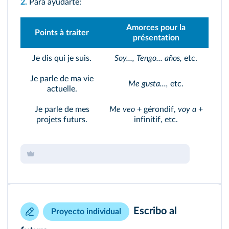
2.
Para ayudarte:
Amorces pour la
Points à traiter
présentation
Je dis qui je suis.
Soy..., Tengo... años,
etc.
Je parle de ma vie
Me gusta...,
etc.
actuelle.
Je parle de mes
Me veo
+ gérondif,
voy a
+
projets futurs.
infinitif, etc.
Escribo al
Proyecto individual