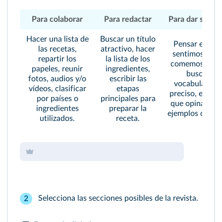
Para colaborar
Para redactar
Para dar su opi
Hacer una lista de
Buscar un título
Pensar en lo 
las recetas,
atractivo, hacer
sentimos cua
repartir los
la lista de los
comemos el pl
papeles, reunir
ingredientes,
buscar el
fotos, audios y/o
escribir las
vocabulario 
vídeos, clasificar
etapas
preciso, explica
por países o
principales para
que opinamos 
ingredientes
preparar la
ejemplos concr
utilizados.
receta.
Selecciona las secciones posibles de la revista.
2