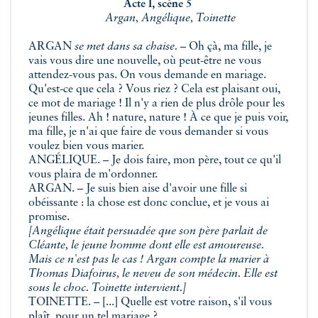
Acte I, scène 5
Argan, Angélique, Toinette
ARGAN
se met dans sa chaise.
– Oh çà, ma fille, je
vais vous dire une nouvelle, où peut-être ne vous
attendez-vous pas. On vous demande en mariage.
Qu'est-ce que cela ? Vous riez ? Cela est plaisant oui,
ce mot de mariage ! Il n'y a rien de plus drôle pour les
jeunes filles. Ah ! nature, nature ! À ce que je puis voir,
ma fille, je n'ai que faire de vous demander si vous
voulez bien vous marier.
ANGÉLIQUE. – Je dois faire, mon père, tout ce qu'il
vous plaira de m'ordonner.
ARGAN. – Je suis bien aise d'avoir une fille si
obéissante : la chose est donc conclue, et je vous ai
promise.
[Angélique était persuadée que son père parlait de
Cléante, le jeune homme dont elle est amoureuse.
Mais ce n'est pas le cas ! Argan compte la marier à
Thomas Diafoirus, le neveu de son médecin. Elle est
sous le choc. Toinette intervient.]
TOINETTE. – [...] Quelle est votre raison, s'il vous
plaît, pour un tel mariage ?