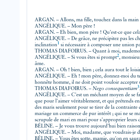
ARGAN. – Allons, ma fille, touchez dans la main d
ANGÉLIQUE. – Mon père !
ARGAN. – Eh bien, mon père ! Qu'est-ce que cela 
ANGÉLIQUE. – De grâce, ne précipitez pas les chos
1
inclination
si nécessaire à composer une union pa
THOMAS DIAFOIRUS. – Quant à moi, mademoiselle, 
2
ANGÉLIQUE. – Si vous êtes si
prompt
, monsieur
âme.
ARGAN. – Oh ! bien, bien ; cela aura tout le loisi
ANGÉLIQUE. – Eh ! mon père, donnez-moi du temps,
honnête homme, il ne doit point vouloir accepter u
3
THOMAS DIAFOIRUS. –
Nego consequentiam
ANGÉLIQUE. – C'est un méchant moyen de se faire 
que pour l'aimer véritablement, et qui prétends en
des maris seulement pour se tirer de la contrainte d
mariage un commerce de pur intérêt ; qui ne se m
scrupule de mari en mari pour s'approprier leurs d
BÉLINE. – Je vous trouve aujourd'hui bien raisonna
ANGÉLIQUE. – Moi, madame, que voudrais-je dire
BÉLINE. – Vous êtes sotte, mamie, qu'on en saura