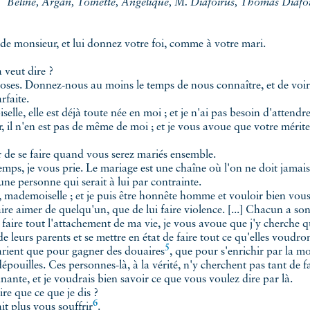
Béline, Argan, Toinette, Angélique, M. Diafoirus, Thomas Diafo
e monsieur, et lui donnez votre foi, comme à votre mari.
veut dire ?
es. Donnez-nous au moins le temps de nous connaître, et de voir na
rfaite.
elle est déjà toute née en moi ; et je n'ai pas besoin d'attendr
, il n'en est pas de même de moi ; et je vous avoue que votre mérit
r de se faire quand vous serez mariés ensemble.
 je vous prie. Le mariage est une chaîne où l'on ne doit jamais s
ne personne qui serait à lui par contrainte.
, mademoiselle ; et je puis être honnête homme et vouloir bien vou
aimer de quelqu'un, que de lui faire violence. [...] Chacun a son
 faire tout l'attachement de ma vie, je vous avoue que j'y cherche q
e leurs parents et se mettre en état de faire tout ce qu'elles voudron
5
arient que pour gagner des
douaires
, que pour s'enrichir par la m
épouilles. Ces personnes-là, à la vérité, n'y cherchent pas tant de 
nte, et je voudrais bien savoir ce que vous voulez dire par là.
 que ce que je dis ?
6
it plus vous
souffrir
.