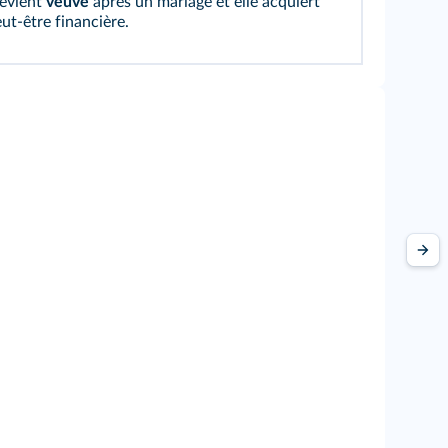
devient
veuve
après un mariage et elle acquiert
eut‑être financière.