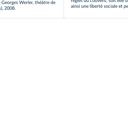
règles du couvent, soit elle 
e Georges Werler, théâtre de
ainsi une liberté sociale et p
), 2008.