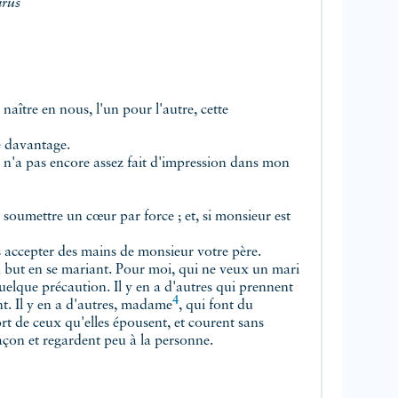
irus
ître en nous, l'un pour l'autre, cette
e davantage.
e n'a pas encore assez fait d'impression dans mon
oumettre un cœur par force ; et, si monsieur est
s accepter des mains de monsieur votre père.
 but en se mariant. Pour moi, qui ne veux un mari
uelque précaution. Il y en a d'autres qui prennent
4
t. Il y en a d'autres,
madame
, qui font du
ort de ceux qu'elles épousent, et courent sans
façon et regardent peu à la personne.