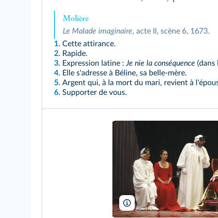
Molière
Le Malade imaginaire
, acte II, scène 6, 1673.
1.
Cette attirance.
2.
Rapide.
3.
Expression latine :
Je nie la conséquence
(dans 
4.
Elle s'adresse à Béline, sa belle‑mère.
5.
Argent qui, à la mort du mari, revient à l'épo
6.
Supporter de vous.
P. Victor/ArtComArt