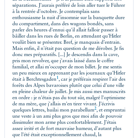
séparations. J'aurais préféré de loin aller tuer le Führer
à la rentrée d'octobre. Je contemplais sans
enthousiasme la nuit d'insomnie sur la banquette dure
du compartiment, dans des wagons bondés, sans
parler des heures d'ennui qu'il allait falloir passer à
bâiller dans les rues de Berlin, en attendant qu'Hitler
voulût bien se présenter. Bref, je manquais d'entrain.
Mais enfin, il n'était pas question de me dérober. Je fis
donc mes préparatifs. [...] Je descendis dans la cave,
pris mon revolver, que j'avais laissé dans le coffre
familial, et allai m'occuper de mon billet. Je me sentis
un peu mieux en apprenant par les journaux qu'Hitler
1
était à
Berchtesgaden
, car je préférais respirer l'air des
forêts des Alpes bavaroises plutôt que celui d'une ville
en pleine chaleur de juillet. Je mis aussi mes manuscrits
en ordre : je n'étais pas du tout sûr, malgré l'optimisme
de ma mère, que j'allais m'en tirer vivant. J'écrivis
2
quelques lettres, huilai mon
parabellum
, et empruntai
une veste à un ami plus gros que moi afin de pouvoir
dissimuler mon arme plus confortablement. J'étais
assez irrité et de fort mauvaise humeur, d'autant plus
que l'été était exceptionnellement chaud, la