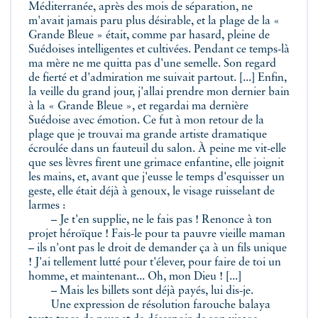
Méditerranée, après des mois de séparation, ne
m'avait jamais paru plus désirable, et la plage de la «
Grande Bleue » était, comme par hasard, pleine de
Suédoises intelligentes et cultivées. Pendant ce temps-là
ma mère ne me quitta pas d'une semelle. Son regard
de fierté et d'admiration me suivait partout. [...] Enfin,
la veille du grand jour, j'allai prendre mon dernier bain
à la « Grande Bleue », et regardai ma dernière
Suédoise avec émotion. Ce fut à mon retour de la
plage que je trouvai ma grande artiste dramatique
écroulée dans un fauteuil du salon. À peine me vit-elle
que ses lèvres firent une grimace enfantine, elle joignit
les mains, et, avant que j'eusse le temps d'esquisser un
geste, elle était déjà à genoux, le visage ruisselant de
larmes :
– Je t'en supplie, ne le fais pas ! Renonce à ton
projet héroïque ! Fais-le pour ta pauvre vieille maman
– ils n'ont pas le droit de demander ça à un fils unique
! J'ai tellement lutté pour t'élever, pour faire de toi un
homme, et maintenant... Oh, mon Dieu ! [...]
– Mais les billets sont déjà payés, lui dis-je.
Une expression de résolution farouche balaya