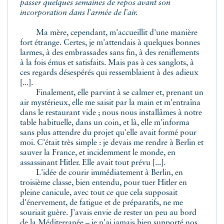
passer quelques semaines de repos avant son
incorporation dans l'armée de l'air.
Ma mère, cependant, m'accueillit d'une manière
fort étrange. Certes, je m'attendais à quelques bonnes
larmes, à des embrassades sans fin, à des reniflements
à la fois émus et satisfaits. Mais pas à ces sanglots, à
ces regards désespérés qui ressemblaient à des adieux
[...].
Finalement, elle parvint à se calmer et, prenant un
air mystérieux, elle me saisit par la main et m'entraîna
dans le restaurant vide ; nous nous installâmes à notre
table habituelle, dans un coin, et là, elle m'informa
sans plus attendre du projet qu'elle avait formé pour
moi. C'était très simple : je devais me rendre à Berlin et
sauver la France, et incidemment le monde, en
assassinant Hitler. Elle avait tout prévu [...].
L'idée de courir immédiatement à Berlin, en
troisième classe, bien entendu, pour tuer Hitler en
pleine canicule, avec tout ce que cela supposait
d'énervement, de fatigue et de préparatifs, ne me
souriait guère. J'avais envie de rester un peu au bord
de la Méditerranée – je n'ai jamais bien supporté nos