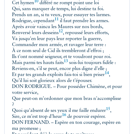
10
Cet
hymen
différé ne rompt point une loi
Qui, sans marquer de temps, lui destine ta foi.
Prends un an, si tu veux, pour essuyer tes larmes.
11
Rodrigue,
cependant
il faut prendre les armes.
Après avoir vaincu les Maures sur nos bords,
12
Renversé leurs
desseins
, repoussé leurs efforts,
Va jusqu'en leur pays leur reporter la guerre,
Commander mon armée, et ravager leur terre :
À ce nom seul de Cid ils trembleront d'effroi ;
Ils t'ont nommé seigneur, et te voudront pour roi.
13
Mais parmi tes
hauts faits
sois-lui toujours fidèle :
Reviens-en, s'il se peut, encor plus digne d'elle ;
14
Et par tes grands exploits fais-toi si bien
priser
,
Qu'il lui soit glorieux alors de t'épouser.
DON RODRIGUE. – Pour posséder Chimène, et pour
votre service,
Que peut-on m'ordonner que mon bras n'accomplisse
?
15
Quoi qu'absent de ses yeux il me faille endurer
,
16
Sire, ce m'est trop
d'heur
de pouvoir espérer.
DON FERNAND. – Espère en ton courage, espère en
ma promesse ;