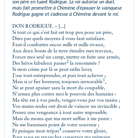
son père en tuant Rodrigue. Le roi autorise un duel,
mais fait promettre à Chimène d'épouser le vainqueur.
Rodrigue gagne et s'adresse à Chimène devant le roi.
DON RODRIGUE. – [...]
Si tout ce qui s'est fait est trop peu pour un père,
Dites par quels moyens il vous faut satisfaire.
Faut-il combattre encor mille et mille rivaux,
Aux deux bouts de la terre étendre mes travaux,
Forcer moi seul un camp, mettre en fuite une armée,
2
Des héros fabuleux
passer
la renommée ?
Si mon crime par là se peut enfin laver,
J'ose tout entreprendre, et puis tout achever ;
3
Mais si ce fier honneur, toujours
inexorable
,
Ne se peut apaiser sans la mort du coupable,
N'armez plus contre moi le pouvoir des humains :
Ma tête est à vos pieds, vengez-vous par vos mains ;
Vos mains seules ont droit de vaincre un invincible ;
Prenez une vengeance à tout autre impossible.
Mais du moins que ma mort suffise à me punir :
Ne me bannissez point de votre souvenir ;
4
Et puisque
mon trépas
conserve votre gloire,
Pour vous en revancher conservez ma mémoire,