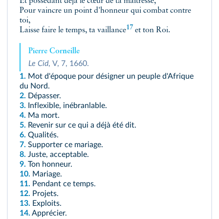
Et possédant déjà le cœur de ta maîtresse,
Pour vaincre un point d'honneur qui combat contre
toi,
17
Laisse faire le temps,
ta vaillance
et ton Roi.
Pierre Corneille
Le Cid
, V, 7, 1660.
1.
Mot d'époque pour désigner un peuple d'Afrique
du Nord.
2.
Dépasser.
3.
Inflexible, inébranlable.
4.
Ma mort.
5.
Revenir sur ce qui a déjà été dit.
6.
Qualités.
7.
Supporter ce mariage.
8.
Juste, acceptable.
9.
Ton honneur.
10.
Mariage.
11.
Pendant ce temps.
12.
Projets.
13.
Exploits.
14.
Apprécier.