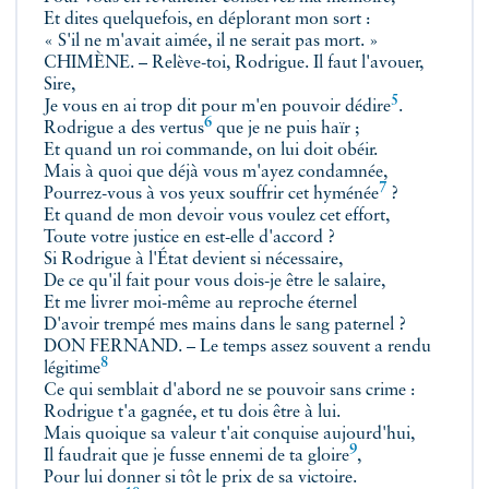
Et dites quelquefois, en déplorant mon sort :
« S'il ne m'avait aimée, il ne serait pas mort. »
CHIMÈNE. – Relève-toi, Rodrigue. Il faut l'avouer,
Sire,
5
Je vous en ai trop dit pour m'en pouvoir
dédire
.
6
Rodrigue a des
vertus
que je ne puis haïr ;
Et quand un roi commande, on lui doit obéir.
Mais à quoi que déjà vous m'ayez condamnée,
7
Pourrez-vous à vos yeux
souffrir cet hyménée
?
Et quand de mon devoir vous voulez cet effort,
Toute votre justice en est-elle d'accord ?
Si Rodrigue à l'État devient si nécessaire,
De ce qu'il fait pour vous dois-je être le salaire,
Et me livrer moi-même au reproche éternel
D'avoir trempé mes mains dans le sang paternel ?
DON FERNAND. – Le temps assez souvent a rendu
8
légitime
Ce qui semblait d'abord ne se pouvoir sans crime :
Rodrigue t'a gagnée, et tu dois être à lui.
Mais quoique sa valeur t'ait conquise aujourd'hui,
9
Il faudrait que je fusse ennemi de
ta gloire
,
Pour lui donner si tôt le prix de sa victoire.