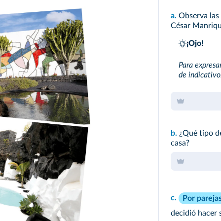
a.
Observa las 
César Manriq
¡Ojo!
Para expresa
de indicativo
b.
¿Qué tipo d
casa?
c.
Por pareja
decidió hacer 