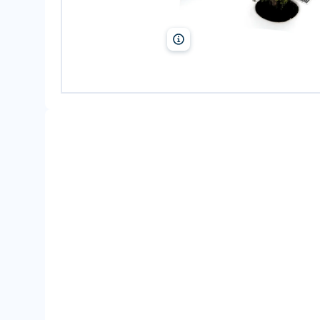
robertharding/Alamy/Photo12, Pa