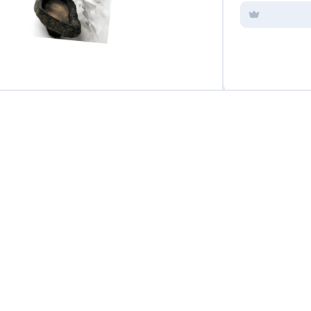
rcott Tree Images/Alamy/Phot12