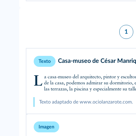
1
Casa-museo de César Manriq
Texto
La casa-museo del arquitecto, pintor y escultor César Manrique es una casa rural que está situada en medio de un palmeral en la isla de Lanzarote. En el interior
de la casa, podemos admirar su dormitorio, el
las terrazas, la piscina y especialmente su talle
Texto adaptado de www.ociolanzarote.com.
Imagen