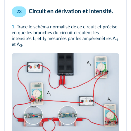
Circuit en dérivation et intensité.
23
1.
Trace le schéma normalisé de ce circuit et précise
en quelles branches du circuit circulent les
intensités I
et I
mesurées par les ampèremètres A
1
3
1
et A
.
3