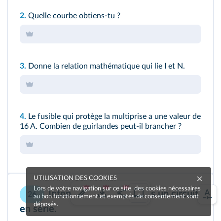
2.
Quelle courbe obtiens-tu ?
3.
Donne la relation mathématique qui lie I et N.
4.
Le fusible qui protège la multiprise a une valeur de
16 A. Combien de guirlandes peut-il brancher ?
UTILISATION DES COOKIES
Lors de votre navigation sur ce site, des cookies nécessaires
Intensité et tension dans un circuit
26
au bon fonctionnement et exemptés de consentement sont
déposés.
en série.