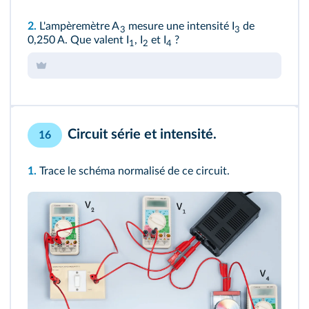
2.
L'ampèremètre A
mesure une intensité I
de
3
3
0,250 A. Que valent I
, I
et I
?
1
2
4
Circuit série et intensité.
16
1.
Trace le schéma normalisé de ce circuit.