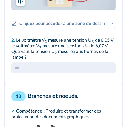
A. Aubert
Cliquez pour accéder à une zone de dessin
2.
Le voltmètre V
mesure une tension U
de 6,05 V,
3
3
le voltmètre V
mesure une tension U
de 6,07 V.
1
1
Que vaut la tension U
mesurée aux bornes de la
2
lampe ?
Branches et noeuds.
18
✔︎
Compétence :
Produire et transformer des
tableaux ou des documents graphiques