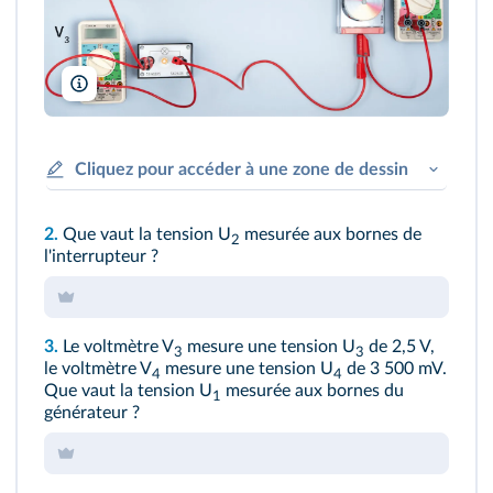
A. Aubert
Cliquez pour accéder à une zone de dessin
2.
Que vaut la tension U
mesurée aux bornes de
2
l'interrupteur ?
3.
Le voltmètre V
mesure une tension U
de 2,5 V,
3
3
le voltmètre V
mesure une tension U
de 3 500 mV.
4
4
Que vaut la tension U
mesurée aux bornes du
1
générateur ?