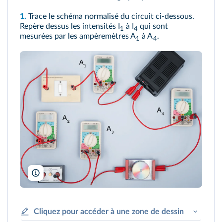
1.
Trace le schéma normalisé du circuit ci-dessous.
Repère dessus les intensités I
à I
qui sont
1
4
mesurées par les ampèremètres A
à A
.
1
4
A. Aubert
Cliquez pour accéder à une zone de dessin