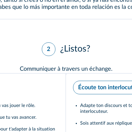
 tanto si crees o no en el amor, o si ya has encontr
sabes que lo más importante en toda relación es la 
¿Listos?
2
Communiquer à travers un échange.
Écoute ton interlocut
vas jouer le rôle.
Adapte ton discours et t
interlocuteur.
ue tu vas avancer.
Sois attentif aux réplique
our t'adapter à la situation