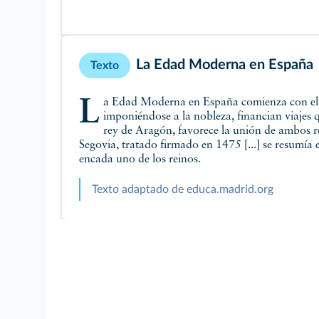
La Edad Moderna en España
Texto
La Edad Moderna en España comienza con el Reinado de los Reyes Católicos, que consiguen la unificación territorial y religiosa, implantan el estado moderno
imponiéndose a la nobleza, financian viajes q
rey de Aragón, favorece la unión de ambos re
Segovia, tratado firmado en 1475 [...] se resumí
encada uno de los reinos.
Texto adaptado de educa.madrid.org