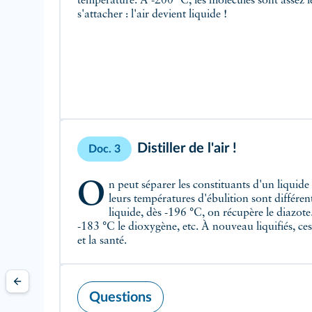
température. À -200 °C, les molécules sont assez l
s'attacher : l'air devient liquide !
Distiller de l'air !
Doc. 3
On peut séparer les constituants d'un liquide par chauffage progressif si
leurs températures d'ébulition sont différent
liquide, dès -196 °C, on récupère le diazote
-183 °C le dioxygène, etc. À nouveau liquifiés, ces
et la santé.
Questions