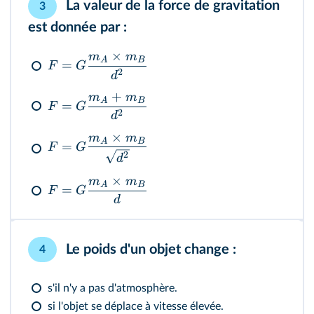
La valeur de la force de gravitation
3
est donnée par :
×
m
m
A
B
=
F
G
2
d
+
m
m
A
B
=
F
G
2
d
×
m
m
A
B
=
F
G
2
d
×
m
m
A
B
=
F
G
d
Le poids d'un objet change :
4
s'il n'y a pas d'atmosphère.
si l'objet se déplace à vitesse élevée.