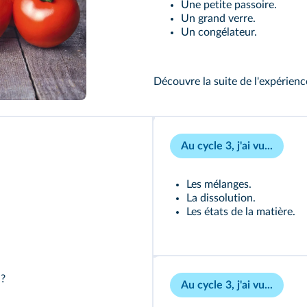
Une petite passoire.
Un grand verre.
Un congélateur.
Découvre la suite de l'expérien
Au cycle 3, j'ai vu...
Les mélanges.
La dissolution.
Les états de la matière.
 ?
Au cycle 3, j'ai vu...