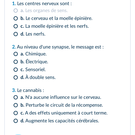
1.
Les centres nerveux sont :
a.
Les organes de sens.
b.
Le cerveau et la moelle épinière.
c.
La moelle épinière et les nerfs.
d.
Les nerfs.
2.
Au niveau d'une synapse, le message est :
a.
Chimique.
b.
Électrique.
c.
Sensoriel.
d.
À double sens.
3.
Le cannabis :
a.
N'a aucune influence sur le cerveau.
b.
Perturbe le circuit de la récompense.
c.
A des effets uniquement à court terme.
d.
Augmente les capacités cérébrales.