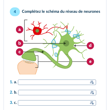
Complétez le schéma du réseau de neurones
4
1.
a.
2.
b.
3.
c.