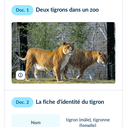
Deux tigrons dans un zoo
Doc. 1
Ann & Steve Toon/Photoshot/Biosphoto
La fiche d'identité du tigron
Doc. 2
tigron (mâle), tigronne
Nom
(femelle)