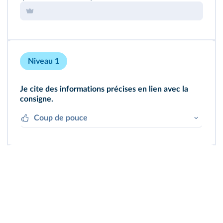
Niveau 1
Je cite des informations précises en lien avec la
consigne.
Coup de pouce
Citez des éléments dans le texte ou le tableau
qui montrent que le tigre et le lion peuvent se
reproduire.