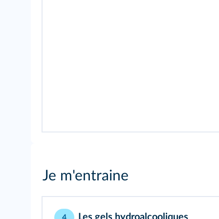
Je m'entraine
Les gels hydroalcooliques
4