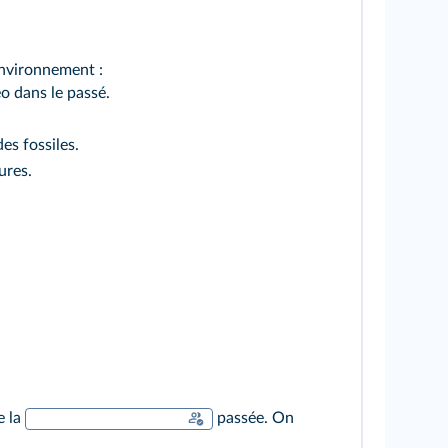
environnement :
o dans le passé.
des fossiles.
ures.
e la
passée. On