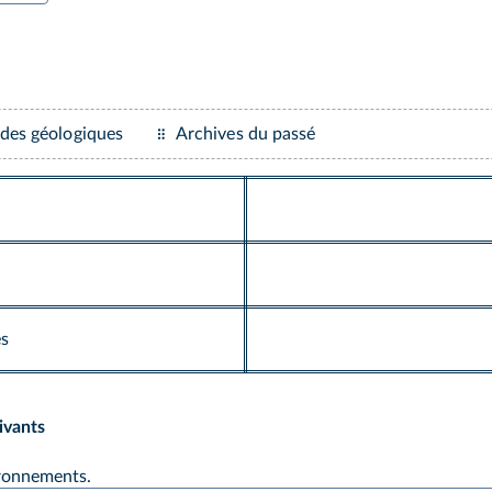
des géologiques
Archives du passé
es
ivants
vironnements.