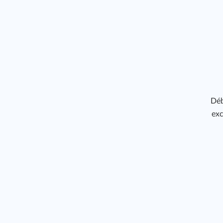
Déb
exc