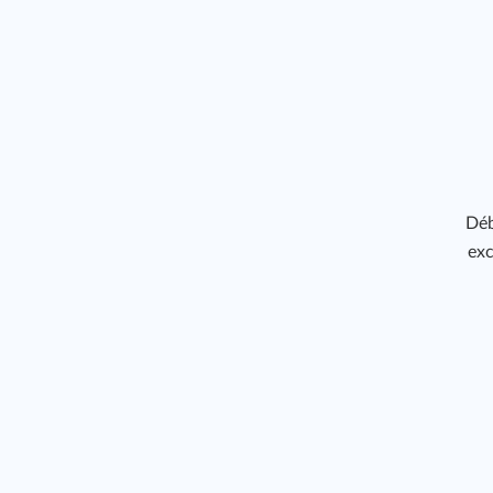
Déb
exc