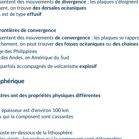
présentent des mouvements
de divergence
: les plaques s'éloignent
ment, on trouve
des dorsales océaniques
s est de type
effusif
frontières de convergence
présentent des mouvements
de convergence
: les plaques se rappr
ochement, on peut trouver
des fosses océaniques
ou
des chaine
ge des Philippines
re des Andes, en Amérique du Sud
 parfois accompagnés de volcanisme
explosif
osphérique
res ont des propriétés physiques différentes
on épaisseur est d'environ 100 km
es qui la composent sont cassantes
uste en-dessous de la lithosphère