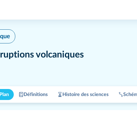
ique
éruptions volcaniques
Plan
Définitions
Histoire des sciences
Sché