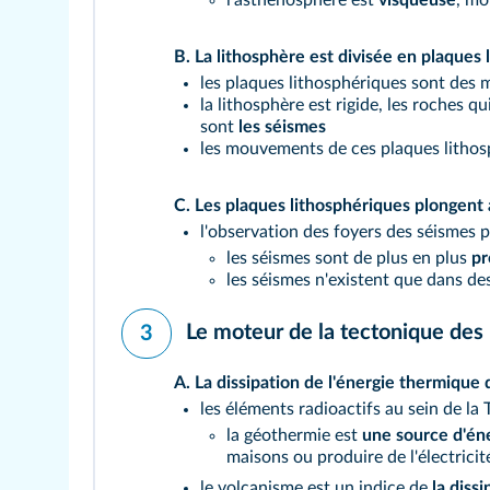
l'asthénosphère est
visqueuse
, mo
B.
La lithosphère est divisée en plaques 
les plaques lithosphériques sont des 
la lithosphère est rigide, les roches 
sont
les séismes
les mouvements de ces plaques lithos
C.
Les plaques lithosphériques plongent 
l'observation des foyers des séismes
les séismes sont de plus en plus
pr
les séismes n'existent que dans d
Le moteur de la tectonique des
3
A.
La dissipation de l'énergie thermique 
les éléments radioactifs au sein de la 
la géothermie est
une source d'én
maisons ou produire de l'électricit
le volcanisme est un indice de
la diss