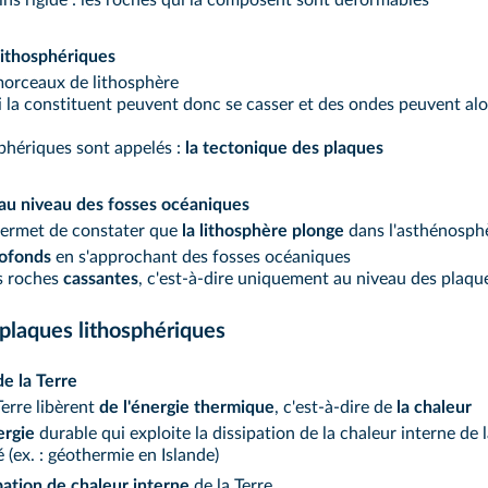
ins rigide : les roches qui la composent sont déformables
lithosphériques
morceaux de lithosphère
qui la constituent peuvent donc se casser et des ondes peuvent alo
phériques sont appelés :
la tectonique des plaques
au niveau des fosses océaniques
 permet de constater que
la lithosphère plonge
dans l'asthénosphè
ofonds
en s'approchant des fosses océaniques
es roches
cassantes
, c'est-à-dire uniquement au niveau des plaqu
 plaques lithosphériques
de la Terre
Terre libèrent
de l'énergie thermique
, c'est-à-dire de
la chaleur
ergie
durable qui exploite la dissipation de la chaleur interne de l
é (ex. : géothermie en Islande)
ipation de chaleur interne
de la Terre