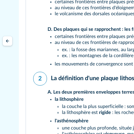
certaines frontières entre plaques 
au niveau de ces frontières d'éloigne
le volcanisme des dorsales océanique
D.
Des plaques qui se rapprochent : les 
certaines frontières entre plaques 
au niveau de ces frontières de rappr
ex. : la fosse des mariannes, au lar
ex. : les montagnes de la cordillè
les mouvements de convergence sont
La définition d'une plaque lith
2
A.
Les deux premières enveloppes terrest
la lithosphère
la couche la plus superficielle : s
la lithosphère est
rigide
: les roch
l'asthénosphère
une couche plus profonde, située j