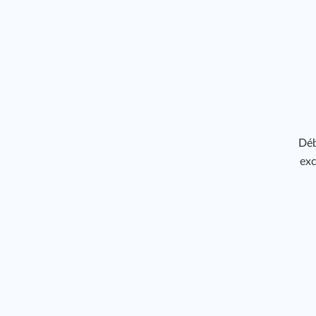
Déb
exc