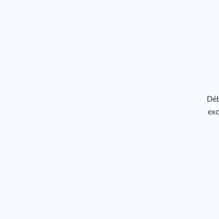
Déb
exc