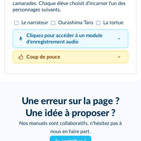
camarades. Chaque élève choisit d'incarner l'un des
personnages suivants.
Le narrateur
Ourashima Taro
La tortue
Cliquez pour accéder à un module
d'enregistrement audio
Coup de pouce
reportez-vous à la
page 161
.
Une erreur sur la page ?
Une idée à proposer ?
Nos manuels sont collaboratifs, n'hésitez pas à
nous en faire part.
Cliquez sur le bouton pour vous enregistrer !